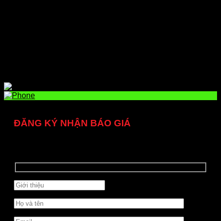
Sản phẩm
Máy phun keo
Thiết bị hàn cắt khò
Máy hàn và que hàn
Thiết bị, phụ kiện đường ống khí
Dịch vụ
Tin tức
Liên hệ
ĐĂNG KÝ NHẬN BÁO GIÁ
Quý khách vui lòng để lại thông tin, chúng tôi sẽ liên hệ
ngay