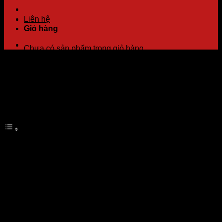
Liên hệ
Giỏ hàng
Chưa có sản phẩm trong giỏ hàng.
Nội Dung tiêu đề
Giới thiệu
VỀ CHÚNG TÔI
DỊCH VỤ CỦA CHÚNG TÔI
Tư vấn kỹ thuật
Cung cấp máy móc, thiết bị chính hãng
Dịch vụ uy tín và chuyên nghiệp
Chăm sóc khách hàng sau bán hàng
ĐỐI TÁC CỦA CHÚNG TÔI
Giới thiệu