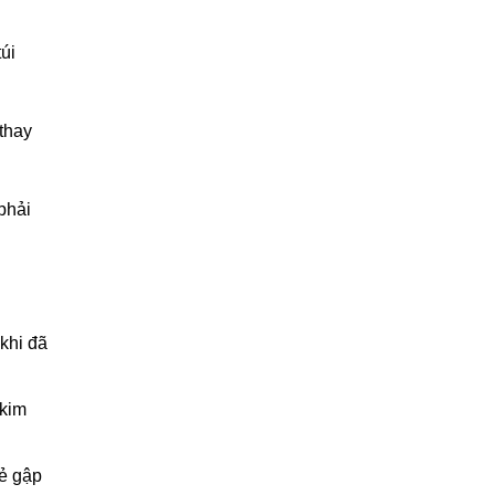
úi
 thay
phải
khi đã
 kim
bẻ gập