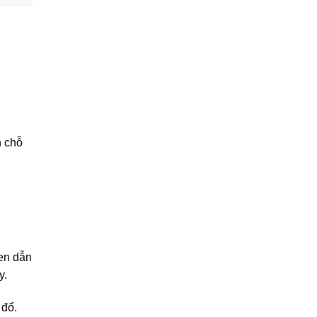
n chỗ
đen dẫn
y.
 đổ.