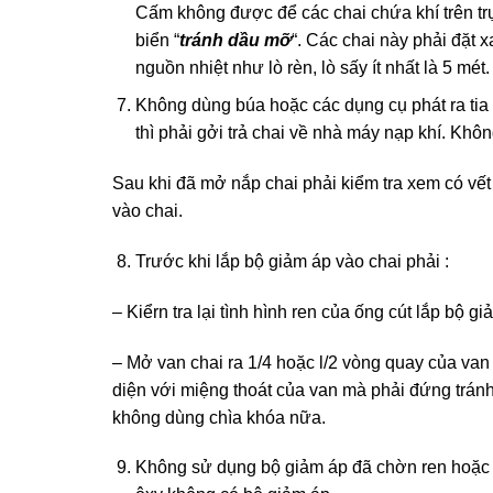
Cấm không được để các chai chứa khí trên tr
biển “
tránh dầu mỡ
“. Các chai này phải đặt x
nguồn nhiệt như lò rèn, lò sấy ít nhất là 5 mét.
Không dùng búa hoặc các dụng cụ phát ra ti
thì phải gởi trả chai về nhà máy nạp khí. Khôn
Sau khi đã mở nắp chai phải kiểm tra xem có v
vào chai.
Trước khi lắp bộ giảm áp vào chai phải :
– Kiểrn tra lại tình hình ren của ống cút lắp bộ gi
– Mở van chai ra 1/4 hoặc l/2 vòng quay của van
diện với miệng thoát của van mà phải đứng tránh
không dùng chìa khóa nữa.
Không sử dụng bộ giảm áp đã chờn ren hoặc t