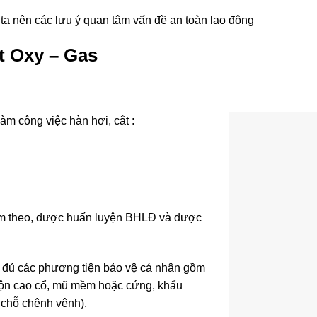
 ta nên các lưu ý quan tâm vấn đề an toàn lao động
t Oxy – Gas
m công việc hàn hơi, cắt :
èm theo, được huấn luyện BHLĐ và được
y đủ các phương tiện bảo vệ cá nhân gồm
a lộn cao cổ, mũ mềm hoặc cứng, khẩu
ở chỗ chênh vênh).