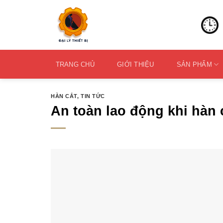
Skip
to
content
TRANG CHỦ
GIỚI THIỆU
SẢN PHẨM
HÀN CẮT
,
TIN TỨC
An toàn lao động khi hàn 