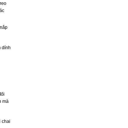
reo
các
 nắp
 dính
đối
an mà
 chai