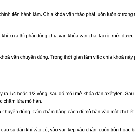
hính tiến hành làm. Chìa khóa vặn tháo phải luôn luôn ở trong t
khí xì ra thì phải dùng chìa vặn khóa van chai lại rồi rnới được
 khoá vặn chuyên dùng. Trong thời gian làm việc chìa khoá này 
y ra 1/4 hoặc 1/2 vòng, sau đó mới mở khóa dẫn axêtylen. Sau 
ược châm lửa mỏ hàn.
 chuyên dùng, cấm châm bằng cách dí mỏ hàn vào một chi tiết
cao su dẫn khí vào cổ, vào vai, kẹp vào chân, cuộn tròn hoặc 