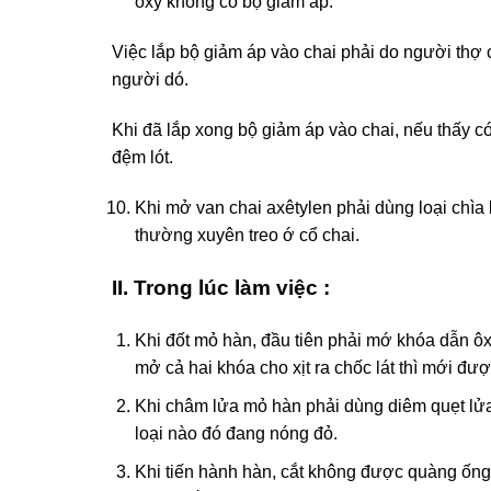
ôxy không có bộ giảm áp.
Việc lắp bộ giảm áp vào chai phải do người thợ c
người dó.
Khi đã lắp xong bộ giảm áp vào chai, nếu thấy có 
đệm lót.
Khi mở van chai axêtylen phải dùng loại chìa
thường xuyên treo ớ cổ chai.
II. Trong lúc làm việc :
Khi đốt mỏ hàn, đầu tiên phải mớ khóa dẫn ôx
mở cả hai khóa cho xịt ra chốc lát thì mới đ
Khi châm lửa mỏ hàn phải dùng diêm quẹt lửa
loại nào đó đang nóng đỏ.
Khi tiến hành hàn, cắt không được quàng ống 