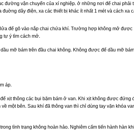
ục đường vận chuyển của xí nghiệp. ở những nơi để chai phải t
a đuờng dây điện, xa các thiết bị khác ít nhất 1 mét và cách xa 
a lửa để gõ vào nắp chai chứa khí. Trường hợp không mở được
g tự ý tìm cách mở.
ết dầu mỡ bám trên đầu chai không. Không được để dầu mỡ bám
ảm áp.
 để xịt thông các bụi bặm bám ở van. Khi xịt không được đứng 
 về một bên. Sau khí đã thông van thì chỉ dùng tay vặn khóa v
rong tình trạng không hoàn hảo. Nghiêm cấm tiến hành hàn khi