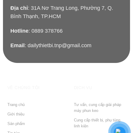
Địa chỉ
: 31A Nơ Trang Long, Phường 7, Q.
Bình Thạnh, TP.HCM
Hotline
: 0889 378766
Email
: dailythietbi.tnp@gmail.com
VỀ CHÚNG TÔI
DỊCH VỤ
Trang chủ
Tư vấn, cung cấp giải pháp
máy phun keo
Giới thiệu
Cung cấp thiết bị, phụ tùng,
Sản phẩm
linh kiện