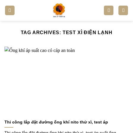
Skip
to
content
TAG ARCHIVES:
TEST XÌ ĐIỆN LẠNH
Thi công lắp đặt đường ống khí nito thử xì, test áp
Thi công lắp đặt đường ống khí nito thử xì, test áp suất ống