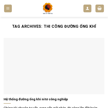
Skip
to
content
TAG ARCHIVES:
THI CÔNG ĐƯỜNG ỐNG KHÍ
Hệ thống đường ống khí nitơ công nghiệp
Chúng tôi chuyên tư vấn, cung cấp giải pháp, thi công lắp đặt hoàn