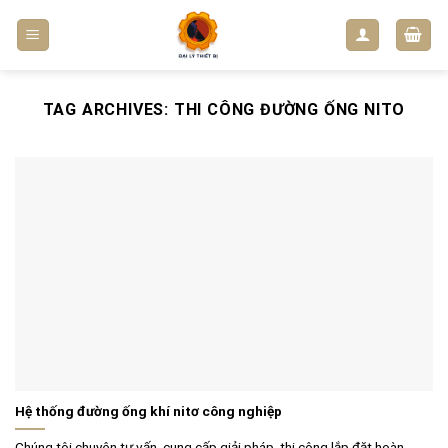
Skip
to
content
TAG ARCHIVES:
THI CÔNG ĐƯỜNG ỐNG NITO
Hệ thống đường ống khí nitơ công nghiệp
Chúng tôi chuyên tư vấn, cung cấp giải pháp, thi công lắp đặt hoàn