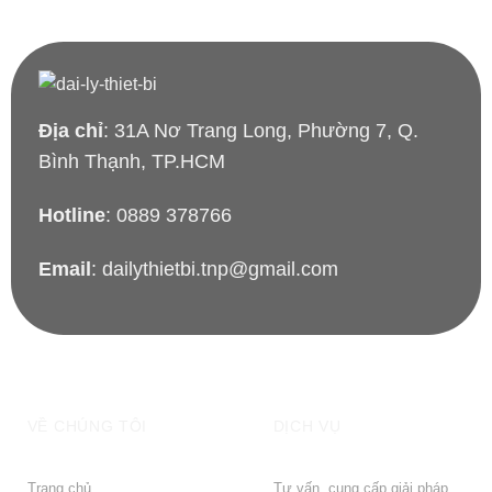
Địa chỉ
: 31A Nơ Trang Long, Phường 7, Q.
Bình Thạnh, TP.HCM
Hotline
: 0889 378766
Email
: dailythietbi.tnp@gmail.com
VỀ CHÚNG TÔI
DỊCH VỤ
Trang chủ
Tư vấn, cung cấp giải pháp