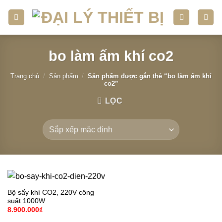
Skip
to
content
bo làm ấm khí co2
Trang chủ
/
Sản phẩm
/
Sản phẩm được gắn thẻ “bo làm ấm khí
co2”
LỌC
Bộ sấy khí CO2, 220V công
suất 1000W
8.900.000
₫