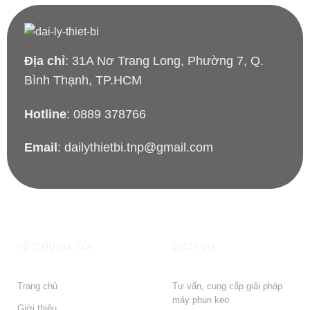
Địa chỉ
: 31A Nơ Trang Long, Phường 7, Q.
Bình Thạnh, TP.HCM
Hotline
: 0889 378766
Email
: dailythietbi.tnp@gmail.com
VỀ CHÚNG TÔI
DỊCH VỤ
Trang chủ
Tư vấn, cung cấp giải pháp
máy phun keo
Giới thiệu