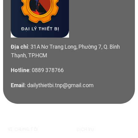
Địa chỉ
: 31A Nơ Trang Long, Phường 7, Q. Bình
Thạnh, TP.HCM
Hotline
: 0889 378766
Email
: dailythietbi.tnp@gmail.com
VỀ CHÚNG TÔI
DỊCH VỤ