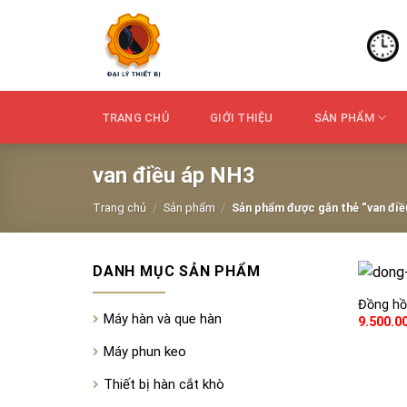
Skip
to
content
TRANG CHỦ
GIỚI THIỆU
SẢN PHẨM
van điều áp NH3
Trang chủ
/
Sản phẩm
/
Sản phẩm được gắn thẻ “van điề
DANH MỤC SẢN PHẨM
Đồng hồ
Máy hàn và que hàn
9.500.0
Máy phun keo
Thiết bị hàn cắt khò