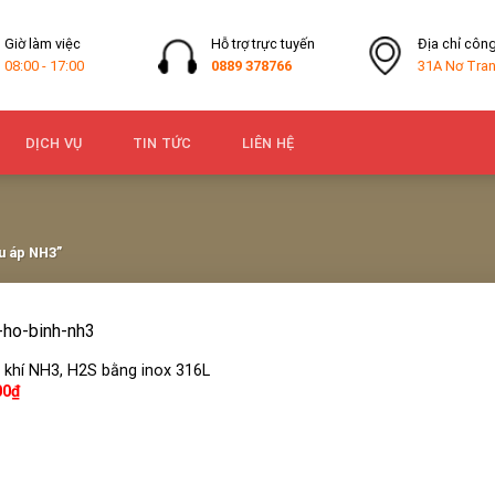
Giờ làm việc
Hỗ trợ trực tuyến
Địa chỉ công
08:00 - 17:00
0889 378766
31A Nơ Tran
DỊCH VỤ
TIN TỨC
LIÊN HỆ
u áp NH3”
 khí NH3, H2S bằng inox 316L
00
₫