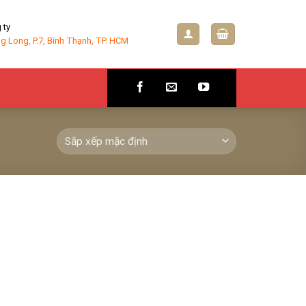
 ty
g Long, P.7, Bình Thạnh, TP. HCM