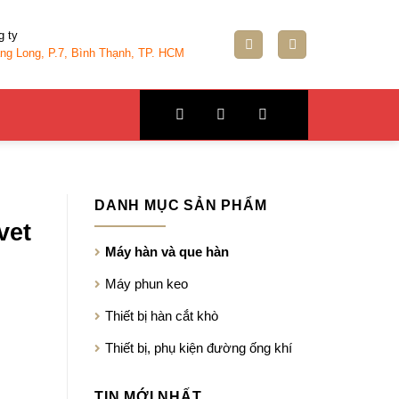
g ty
ng Long, P.7, Bình Thạnh, TP. HCM
DANH MỤC SẢN PHẨM
vet
Máy hàn và que hàn
Máy phun keo
Thiết bị hàn cắt khò
Thiết bị, phụ kiện đường ống khí
TIN MỚI NHẤT