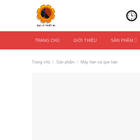
Skip
to
content
TRANG CHỦ
GIỚI THIỆU
SẢN PHẨM
Trang chủ
/
Sản phẩm
/
Máy hàn và que hàn