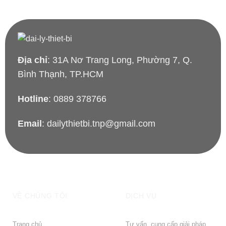
Địa chỉ
: 31A Nơ Trang Long, Phường 7, Q.
Bình Thạnh, TP.HCM
Hotline
: 0889 378766
Email
: dailythietbi.tnp@gmail.com
VỀ CHÚNG TÔI
DỊCH VỤ
Trang chủ
Tư vấn, cung cấp giải pháp