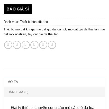
BÁO GIÁ SỈ
Danh mục:
Thiết bị hàn cắt khò
Thẻ:
bo mo cat khi ga
,
mo cat gio da loai tot
,
mo cat gio da thai lan
,
mo
cat oxy acetilen
,
tay cat gio da thai lan
MÔ TẢ
ĐÁNH GIÁ (0)
Đại lý thiết bị chuyên cung cấp mỏ cắt gió đá loại