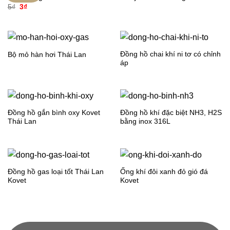
Giá
Giá
5
₫
3
₫
gốc
hiện
là:
tại
5₫.
là:
3₫.
Đồng hồ chai khí ni tơ có chỉnh
Bộ mỏ hàn hơi Thái Lan
áp
Đồng hồ gắn bình oxy Kovet
Đồng hồ khí đặc biệt NH3, H2S
Thái Lan
bằng inox 316L
Đồng hồ gas loại tốt Thái Lan
Ống khí đôi xanh đỏ gió đá
Kovet
Kovet