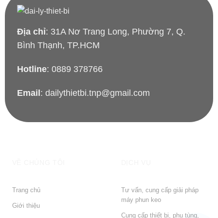
Địa chỉ
: 31A Nơ Trang Long, Phường 7, Q.
Bình Thạnh, TP.HCM
Hotline
: 0889 378766
Email
: dailythietbi.tnp@gmail.com
VỀ CHÚNG TÔI
DỊCH VỤ
Trang chủ
Tư vấn, cung cấp giải pháp
máy phun keo
Giới thiệu
Cung cấp thiết bị, phụ tùng,