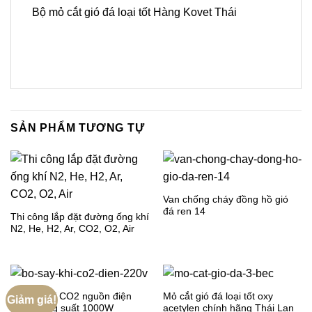
Bộ mỏ cắt gió đá loại tốt Hàng Kovet Thái
SẢN PHẨM TƯƠNG TỰ
Van chống cháy đồng hồ gió
đá ren 14
Thi công lắp đặt đường ống khí
N2, He, H2, Ar, CO2, O2, Air
Bộ sấy khí CO2 nguồn điện
Mỏ cắt gió đá loại tốt oxy
Giảm giá!
220V công suất 1000W
acetylen chính hãng Thái Lan