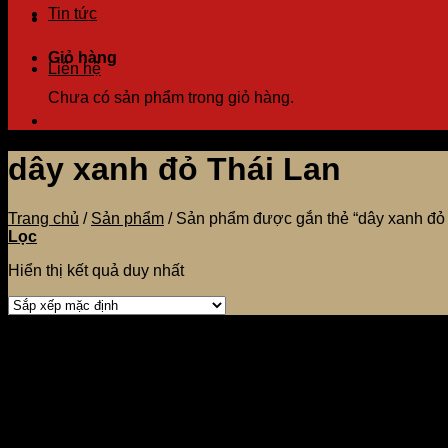
Tin tức
Giỏ hàng
Liên hệ
Chưa có sản phẩm trong giỏ hàng.
dây xanh đỏ Thái Lan
Trang chủ
/
Sản phẩm
/
Sản phẩm được gắn thẻ “dây xanh đỏ 
Lọc
Hiển thị kết quả duy nhất
Danh mục sản phẩm
Máy hàn và que hàn
Máy phun keo
Thiết bị hàn cắt khò
Thiết bị, phụ kiện đường ống khí
Tin mới nhất