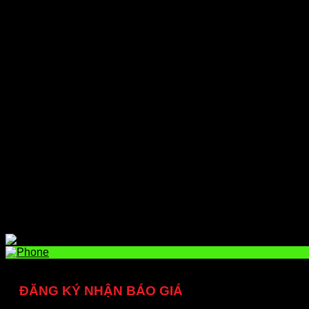
Dịch vụ
Tư vấn, cung cấp giải pháp máy phun keo
Cung cấp thiết bị, phụ tùng, linh kiện
Thi công, lắp đặt, sửa chữa
Cho thuê máy phun keo
dailythietbi.com
Trang chủ
Giới thiệu
Sản phẩm
Máy phun keo
Thiết bị hàn cắt khò
Máy hàn và que hàn
Thiết bị, phụ kiện đường ống khí
Dịch vụ
Tin tức
Liên hệ
ĐĂNG KÝ NHẬN BÁO GIÁ